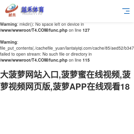
Warning
: mkdir(): No space left on device in
/www/wwwroot/T4.COM/func.php
on line
127
Warning
:
file_put_contents(./cachefile_yuan/lantaiyiqi.com/cache/85/aed52/b347
failed to open stream: No such file or directory in
/www/wwwroot/T4.COM/func.php
on line
115
大菠萝网站入口,菠萝蜜在线视频,菠
萝视频网页版,菠萝APP在线观看18