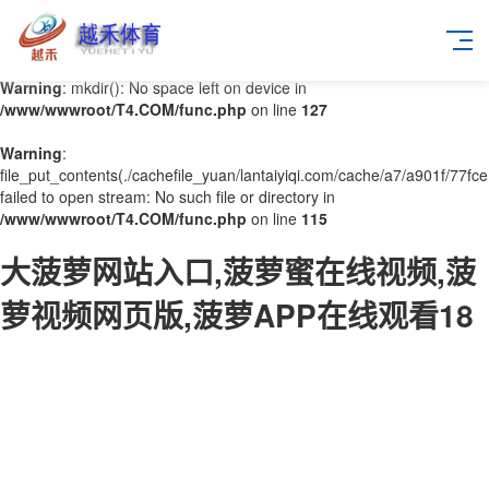
Warning
: mkdir(): No space left on device in
/www/wwwroot/T4.COM/func.php
on line
127
Warning
:
file_put_contents(./cachefile_yuan/lantaiyiqi.com/cache/a7/a901f/77fce
failed to open stream: No such file or directory in
/www/wwwroot/T4.COM/func.php
on line
115
大菠萝网站入口,菠萝蜜在线视频,菠
萝视频网页版,菠萝APP在线观看18