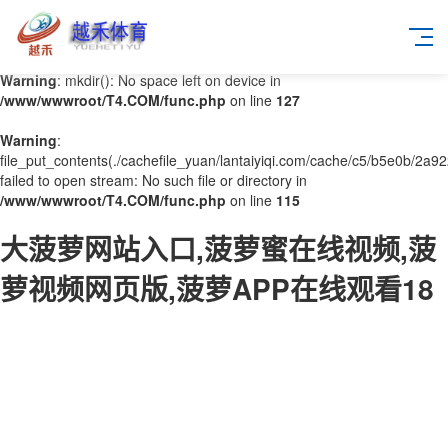
Warning
: mkdir(): No space left on device in
/www/wwwroot/T4.COM/func.php
on line
127
Warning
:
file_put_contents(./cachefile_yuan/lantaiyiqi.com/cache/c5/b5e0b/2a92
failed to open stream: No such file or directory in
/www/wwwroot/T4.COM/func.php
on line
115
大菠萝网站入口,菠萝蜜在线视频,菠
萝视频网页版,菠萝APP在线观看18