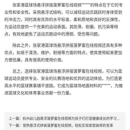
张家港篮球场悬浮拼接菠萝蜜在线视频******的特点在于它的专
业性和安全性。采用悬浮式结构，可以减轻运动员跳跃时身体受到
的冲击力，同时具有优异的水平标准、柔和质地和良好的反弹性，
为运动员提供一个完美的运动表面。其防滑、耐磨、抗污染等特
点，有效地避免了运动员跑动中的滑倒、受伤等问题。
除此之外，张家港篮球场悬浮拼接菠萝蜜在线视频还具有多种
优点，如易于清洗、维护、耐候等方面的特点，使其使用起来更加
方便低廉，具有很高的使用价值。
总之，选择张家港篮球场悬浮拼接菠萝蜜在线视频，可以为篮
球运动员提供专业、安全的比赛场地和优异的运动体验，为打造更
高水平的篮球赛事铺平道路。它成为篮球场地面材料的******，为推
进篮球文化和体育事业贡献一份力量。
上一篇：
杭州幼儿园悬浮菠萝蜜在线视频为孩子们打造健康成长的学习空间
下一篇：
常熟悬浮式拼装菠萝蜜在线视频，轻松实现家居装修的变革