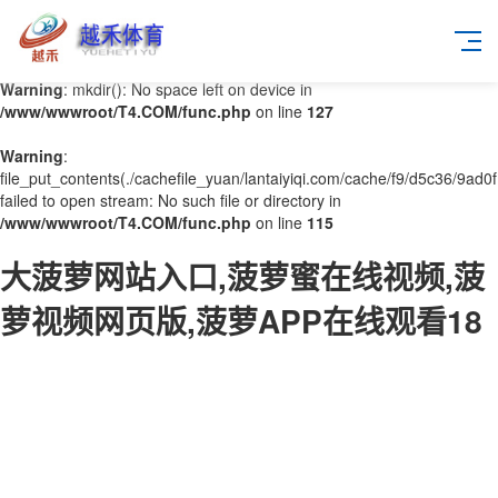
Warning
: mkdir(): No space left on device in
/www/wwwroot/T4.COM/func.php
on line
127
Warning
:
file_put_contents(./cachefile_yuan/lantaiyiqi.com/cache/f9/d5c36/9ad0f
failed to open stream: No such file or directory in
/www/wwwroot/T4.COM/func.php
on line
115
大菠萝网站入口,菠萝蜜在线视频,菠
萝视频网页版,菠萝APP在线观看18