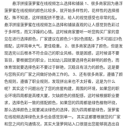
悬浮拼接菠萝蜜在线视频怎么选择和铺装 1、很多商家因为悬浮
菠萝蜜在线视频的颜色比较多，就开始多样性的，花样性的选择搭
配，殊不知道，这样搭配挤不整洁，给人的视觉感受也非常的乱。
悬浮拼接菠萝蜜在线视频怎么选择和铺装直观的让人感觉到色彩过
于多样性，而又浮躁的心情。这时候商家要听一听您购买厂家的意
见在进行选择颜色，厂家建议在颜色少1到2色搭配，多不可超过3色
搭配，这样简单大气，更佳稳重。 2、很多商家选择了颜色，但是发
现选完以后根本不符合自己的职业风格，很是困惑，这时候请不要
盲目，要根据您的职业，比如幼儿园就要选择色彩鲜明的颜色，而
体育馆就要选择色彩不要过于鲜艳，沉稳且有活力的颜色。这是要
与您购买的厂家之间做好协商工作的。 3、还有很多商家，遵循了颜
色规则，遵循了职业规则，发现拼出来也不太好看，这是为什么
呢？其实这个问题出在了您的房屋构建，周围的环境，如果您的职
业环境四周都是高楼大厦，欠缺颜色的搭配感，这时候根据职业要
求，选择色彩一致的搭配颜色，如果您的四周都是绿色植物环绕，
那么选择颜色上就要减淡绿色的选择，因为四周都是绿色，菠萝蜜
在线视频选择绿色太多也会感觉到单一。 其实这都要根据您的厂家
和您之间的沟通情况，其实大菠萝网站入口很提出您能够挑选出自