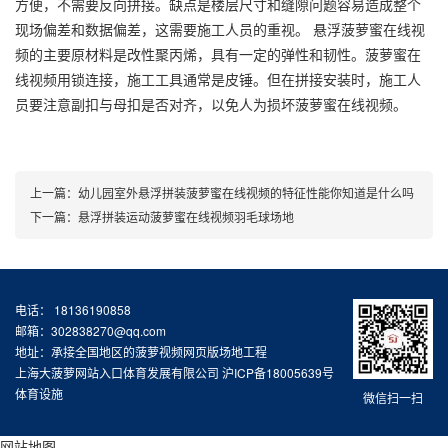
方便，不需要反向拼接。缺点是楼层尺寸和缝隙问题容易造成整个
现场偏差和数据偏差，这需要施工人员的重视。 悬浮菠萝蜜在线视
频的主要原材料是改性聚丙烯，具有一定的弹性和韧性。菠萝蜜在
线视频用锁连接，施工工具通常是皮锤。但在拼接安装时，施工人
员要注意副扣与母扣是否对齐，以免人为损坏菠萝蜜在线视频。
上一篇：
幼儿园室外悬浮拼装菠萝蜜在线视频的特征性能你知道是什么吗
下一篇：
悬浮拼装运动菠萝蜜在线视频羽毛球场地
电话： 18136190858
邮箱：302838270@qq.com
地址：承接全国地区的菠萝视频网页版场地工程
上海大菠萝网站入口体育发展有限公司
沪ICP备18005639号
体育设施
微信扫一扫
网站地图