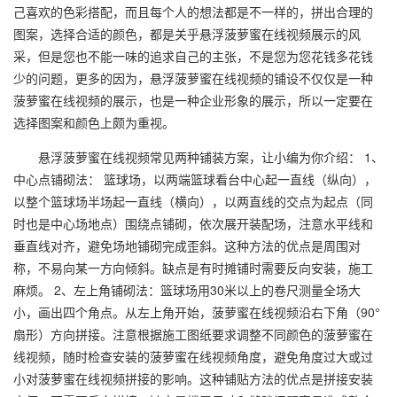
己喜欢的色彩搭配，而且每个人的想法都是不一样的，拼出合理的
图案，选择合适的颜色，都是关乎悬浮菠萝蜜在线视频展示的风
采，但是您也不能一味的追求自己的主张，不是您为您花钱多花钱
少的问题，更多的因为，悬浮菠萝蜜在线视频的铺设不仅仅是一种
菠萝蜜在线视频的展示，也是一种企业形象的展示，所以一定要在
选择图案和颜色上颇为重视。
悬浮菠萝蜜在线视频常见两种铺装方案，让小编为你介绍： 1、
中心点铺砌法： 篮球场，以两端篮球看台中心起一直线（纵向），
以整个篮球场半场起一直线（横向），以两直线的交点为起点（同
时也是中心场地点）围绕点铺砌，依次展开装配场，注意水平线和
垂直线对齐，避免场地铺砌完成歪斜。这种方法的优点是周围对
称，不易向某一方向倾斜。缺点是有时摊铺时需要反向安装，施工
麻烦。 2、左上角铺砌法：篮球场用30米以上的卷尺测量全场大
小，画出四个角点。从左上角开始，菠萝蜜在线视频沿右下角（90°
扇形）方向拼接。注意根据施工图纸要求调整不同颜色的菠萝蜜在
线视频，随时检查安装的菠萝蜜在线视频角度，避免角度过大或过
小对菠萝蜜在线视频拼接的影响。这种铺贴方法的优点是拼接安装