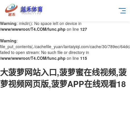
Warning
: mkdir(): No space left on device in
/www/wwwroot/T4.COM/func.php
on line
127
Warning
:
file_put_contents(./cachefile_yuan/lantaiyiqi.com/cache/30/789ec/64dc
failed to open stream: No such file or directory in
/www/wwwroot/T4.COM/func.php
on line
115
大菠萝网站入口,菠萝蜜在线视频,菠
萝视频网页版,菠萝APP在线观看18