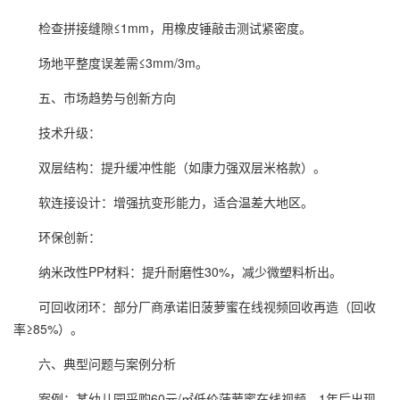
检查拼接缝隙≤1mm，用橡皮锤敲击测试紧密度。
场地平整度误差需≤3mm/3m。
五、市场趋势与创新方向
技术升级：
双层结构：提升缓冲性能（如康力强双层米格款）。
软连接设计：增强抗变形能力，适合温差大地区。
环保创新：
纳米改性PP材料：提升耐磨性30%，减少微塑料析出。
可回收闭环：部分厂商承诺旧菠萝蜜在线视频回收再造（回收
率≥85%）。
六、典型问题与案例分析
案例：某幼儿园采购60元/㎡低价菠萝蜜在线视频，1年后出现